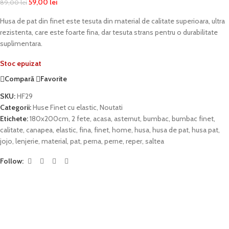
59,00
lei
89,00
lei
Husa de pat din finet este tesuta din material de calitate superioara, ultra
rezistenta, care este foarte fina, dar tesuta strans pentru o durabilitate
suplimentara.
Stoc epuizat
Compară
Favorite
SKU:
HF29
Categorii:
Huse Finet cu elastic
,
Noutati
Etichete:
180x200cm
,
2 fete
,
acasa
,
asternut
,
bumbac
,
bumbac finet
,
calitate
,
canapea
,
elastic
,
fina
,
finet
,
home
,
husa
,
husa de pat
,
husa pat
,
jojo
,
lenjerie
,
material
,
pat
,
perna
,
perne
,
reper
,
saltea
Follow: