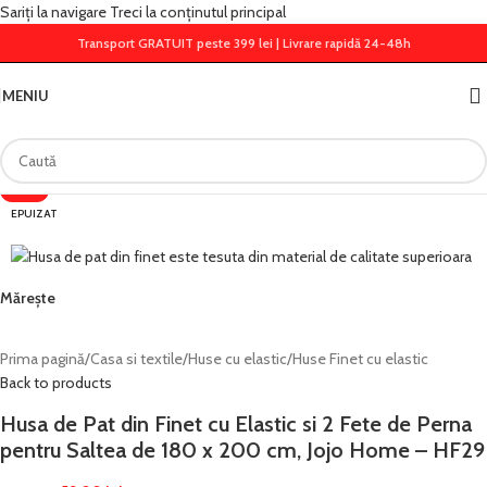
Sariți la navigare
Treci la conținutul principal
Transport GRATUIT peste 399 lei | Livrare rapidă 24-48h
MENIU
-34%
EPUIZAT
Mărește
Prima pagină
/
Casa si textile
/
Huse cu elastic
/
Huse Finet cu elastic
Back to products
Husa de Pat din Finet cu Elastic si 2 Fete de Perna
pentru Saltea de 180 x 200 cm, Jojo Home – HF29