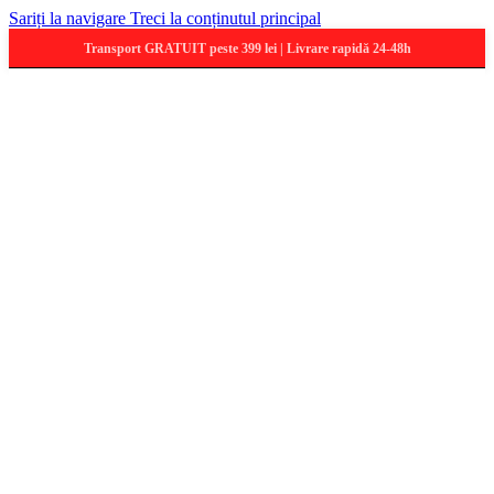
Sariți la navigare
Treci la conținutul principal
Transport GRATUIT peste 399 lei | Livrare rapidă 24-48h