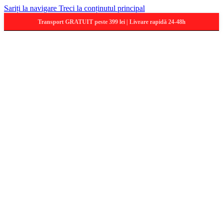
Sariți la navigare
Treci la conținutul principal
Transport GRATUIT peste 399 lei | Livrare rapidă 24-48h