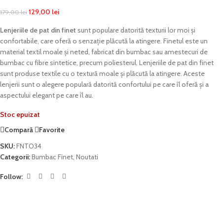
129,00
lei
179,00
lei
Lenjeriile de pat din finet
sunt populare datorită texturii lor moi și
confortabile, care oferă o senzație plăcută la atingere. Finetul este un
material textil moale și neted, fabricat din bumbac sau amestecuri de
bumbac cu fibre sintetice, precum poliesterul. Lenjeriile de pat din finet
sunt produse textile cu o textură moale și plăcută la atingere. Aceste
lenjerii sunt o alegere populară datorită confortului pe care îl oferă și a
aspectului elegant pe care îl au.
Stoc epuizat
Compară
Favorite
SKU:
FNTO34
Categorii:
Bumbac Finet
,
Noutati
Follow: