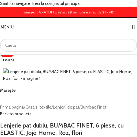
Sariți la navigare
Treci la conținutul principal
Transport GRATUIT peste 399 lei | Livrare rapidă 24-48h
MENIU
-28%
EPUIZAT
Mărește
Prima pagină
/
Casa si textile
/
Lenjerii de pat
/
Bumbac Finet
Back to products
Lenjerie pat dublu, BUMBAC FINET, 6 piese, cu
ELASTIC, Jojo Home, Roz, flori