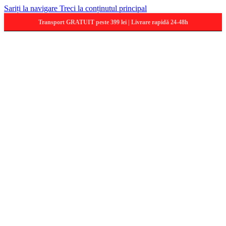
Sariți la navigare
Treci la conținutul principal
Transport GRATUIT peste 399 lei | Livrare rapidă 24-48h