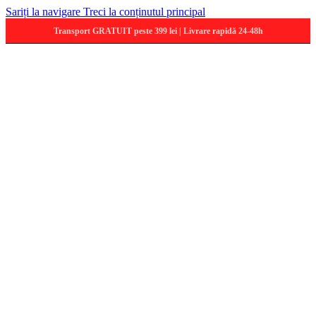
Sariți la navigare
Treci la conținutul principal
Transport GRATUIT peste 399 lei | Livrare rapidă 24-48h