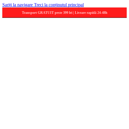
Sariți la navigare
Treci la conținutul principal
Transport GRATUIT peste 399 lei | Livrare rapidă 24-48h