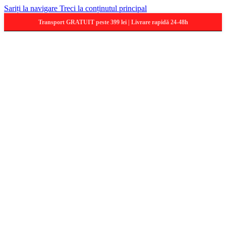
Sariți la navigare
Treci la conținutul principal
Transport GRATUIT peste 399 lei | Livrare rapidă 24-48h