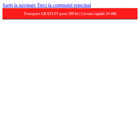
Sariți la navigare
Treci la conținutul principal
Transport GRATUIT peste 399 lei | Livrare rapidă 24-48h