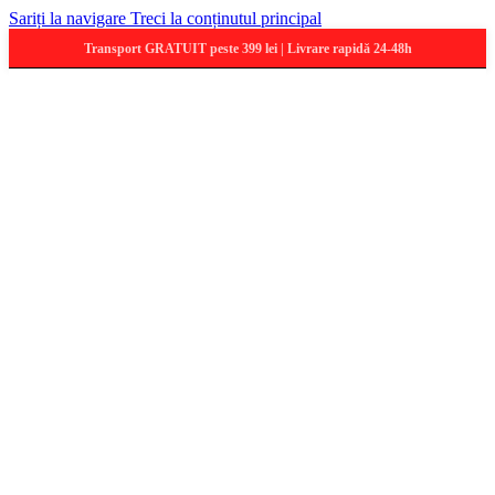
Sariți la navigare
Treci la conținutul principal
Transport GRATUIT peste 399 lei | Livrare rapidă 24-48h