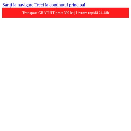
Sariți la navigare
Treci la conținutul principal
Transport GRATUIT peste 399 lei | Livrare rapidă 24-48h