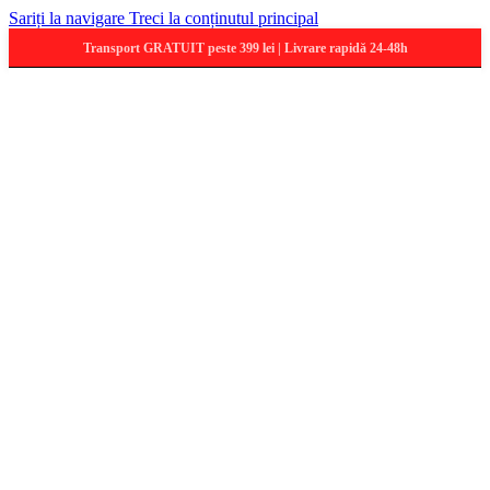
Sariți la navigare
Treci la conținutul principal
Transport GRATUIT peste 399 lei | Livrare rapidă 24-48h