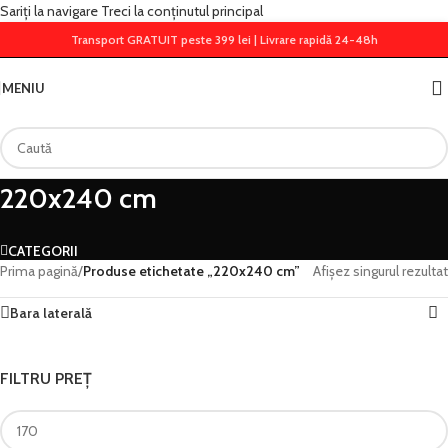
Sariți la navigare
Treci la conținutul principal
Transport GRATUIT peste 399 lei | Livrare rapidă 24-48h
MENIU
220x240 cm
CATEGORII
Prima pagină
/
Produse etichetate „220x240 cm”
Afișez singurul rezultat
Bara laterală
FILTRU PREȚ